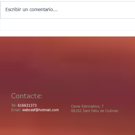
Notícies
de juliol, i recordeu que a l'agost
Escribir un comentario...
fem vacances! Bon estiu i gaudiu
de la muntanya! Ja tenim a punt
el butlletí del mes de juny. Ate
Contacte:
Tel:
616631373
Carrer Estricadors, 7
Email:
webcesf@hotmail.com
08182 Sant Feliu de Codines