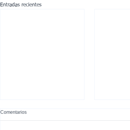
Entradas recientes
Butlletins mensuals 2026
Comentarios
Comença l'estiu al CESF! Aquí
teniu el butlletí amb les activitats